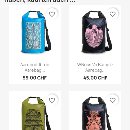
favorite_border
favorite_border
Vorschau
Vorschau


Aareböötli Top
WNuss Vo Bümpliz
Aarebag...
Aarebag...
55,00 CHF
45,00 CHF
favorite_border
favorite_border