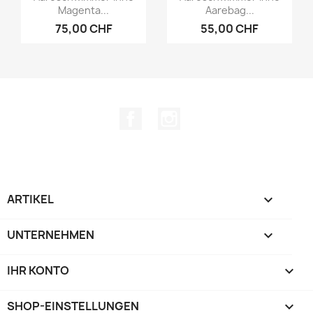
Magenta...
Aarebag...
75,00 CHF
55,00 CHF
Facebook
Instagram
ARTIKEL

UNTERNEHMEN

IHR KONTO

SHOP-EINSTELLUNGEN
keyboard_arrow_down