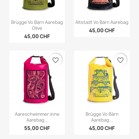
Vorschau
Vorschau


Brügge Vo Bärn Aarebag
Altstadt Vo Bärn Aarebag
Olive
45,00 CHF
45,00 CHF
favorite_border
favorite_border
Vorschau
Vorschau


Aareschwimmer:inne
Brügge Vo Bärn
Aarebag...
Aarebag...
55,00 CHF
45,00 CHF