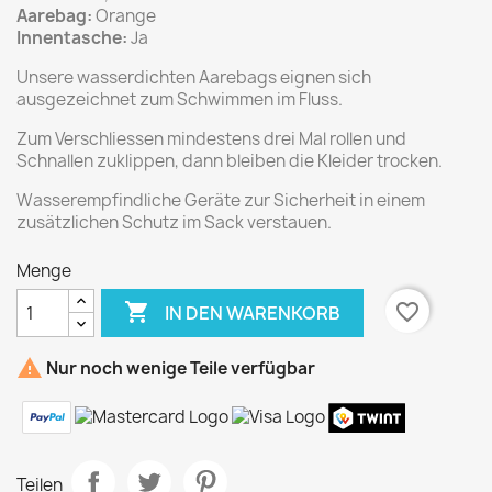
Aarebag:
Orange
Innentasche:
Ja
Unsere wasserdichten Aarebags eignen sich
ausgezeichnet zum Schwimmen im Fluss.
Zum Verschliessen mindestens drei Mal rollen und
Schnallen zuklippen, dann bleiben die Kleider trocken.
Wasserempfindliche Geräte zur Sicherheit in einem
zusätzlichen Schutz im Sack verstauen.
Menge

favorite_border
IN DEN WARENKORB

Nur noch wenige Teile verfügbar
Teilen