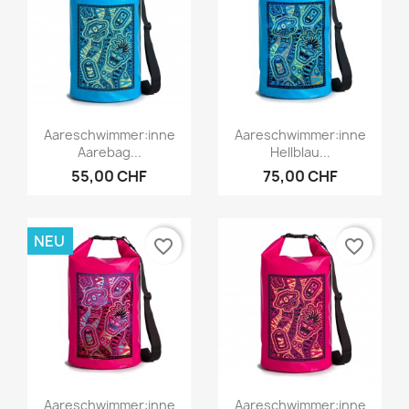
Vorschau
Vorschau


Aareschwimmer:inne
Aareschwimmer:inne
Aarebag...
Hellblau...
55,00 CHF
75,00 CHF
NEU
favorite_border
favorite_border
Vorschau
Vorschau


Aareschwimmer:inne
Aareschwimmer:inne