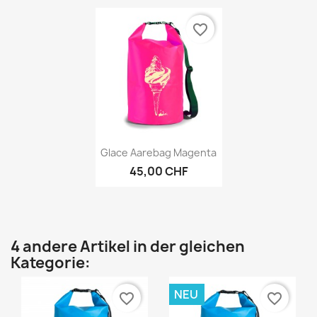
favorite_border
Vorschau

Glace Aarebag Magenta
45,00 CHF
4 andere Artikel in der gleichen
Kategorie:
NEU
favorite_border
favorite_border