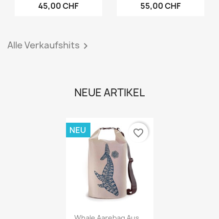
45,00 CHF
55,00 CHF
Alle Verkaufshits

NEUE ARTIKEL
NEU
favorite_border
Vorschau

Whale Aarebag Aus...