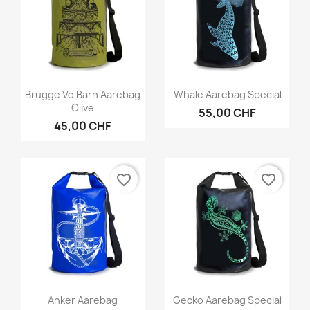
Vorschau
Vorschau


Brügge Vo Bärn Aarebag
Whale Aarebag Special
Olive
55,00 CHF
45,00 CHF
favorite_border
favorite_border
Vorschau
Vorschau


Anker Aarebag
Gecko Aarebag Special