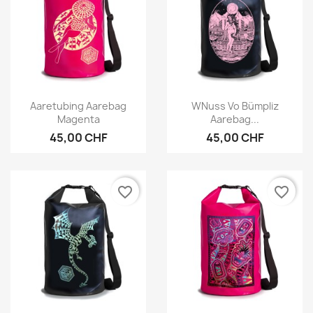
Vorschau
Vorschau


Aaretubing Aarebag
WNuss Vo Bümpliz
Magenta
Aarebag...
45,00 CHF
45,00 CHF
favorite_border
favorite_border