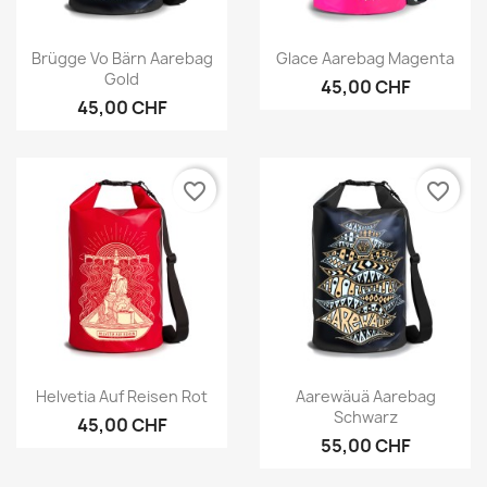
Vorschau
Vorschau


Brügge Vo Bärn Aarebag
Glace Aarebag Magenta
Gold
45,00 CHF
45,00 CHF
favorite_border
favorite_border
Vorschau
Vorschau


Helvetia Auf Reisen Rot
Aarewäuä Aarebag
Schwarz
45,00 CHF
55,00 CHF