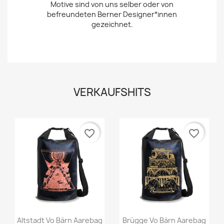
Motive sind von uns selber oder von
befreundeten Berner Designer*innen
gezeichnet.
VERKAUFSHITS
favorite_border
favorite_border
Vorschau
Vorschau


Altstadt Vo Bärn Aarebag
Brügge Vo Bärn Aarebag