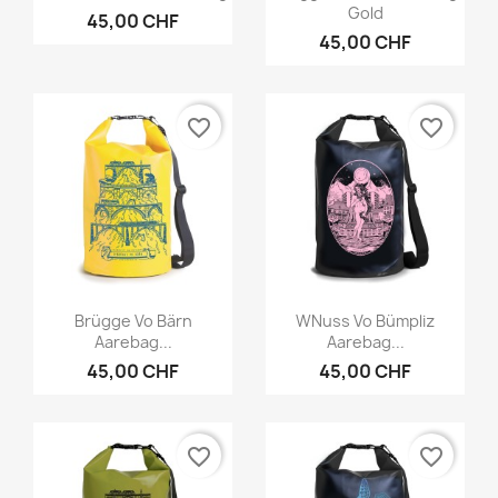
Gold
45,00 CHF
45,00 CHF
favorite_border
favorite_border
Vorschau
Vorschau


Brügge Vo Bärn
WNuss Vo Bümpliz
Aarebag...
Aarebag...
45,00 CHF
45,00 CHF
favorite_border
favorite_border