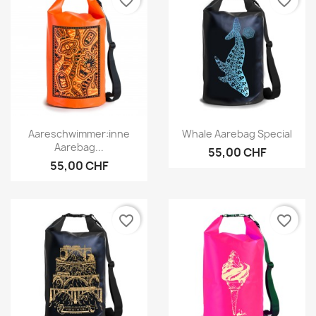
favorite_border
favorite_border
Vorschau
Vorschau


Aareschwimmer:inne
Whale Aarebag Special
Aarebag...
55,00 CHF
55,00 CHF
favorite_border
favorite_border