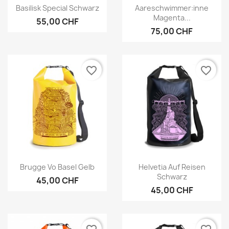
Vorschau
Vorschau


Basilisk Special Schwarz
Aareschwimmer:inne
Magenta...
55,00 CHF
75,00 CHF
favorite_border
favorite_border
Vorschau
Vorschau


Brugge Vo Basel Gelb
Helvetia Auf Reisen
Schwarz
45,00 CHF
45,00 CHF