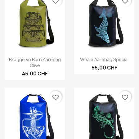
favorite_border
favorite_border
Vorschau
Vorschau


Brügge Vo Bärn Aarebag
Whale Aarebag Special
Olive
55,00 CHF
45,00 CHF
favorite_border
favorite_border