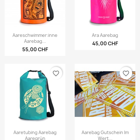
Vorschau
Vorschau


Aareschwimmer:inne
Ara Aarebag
Aarebag...
45,00 CHF
55,00 CHF
favorite_border
favorite_border
Vorschau
Vorschau


Aaretubing Aarebag
Aarebag Gutschein Im
Aaregrün
Wert...