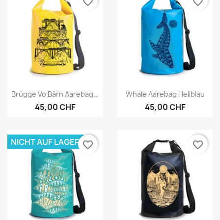
favorite_border
favorite_border
Vorschau
Vorschau


Brügge Vo Bärn Aarebag...
Whale Aarebag Hellblau
45,00 CHF
45,00 CHF
NICHT AUF LAGER
favorite_border
favorite_border