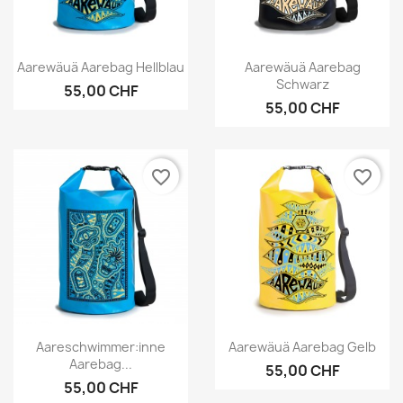
Vorschau
Vorschau


Aarewäuä Aarebag Hellblau
Aarewäuä Aarebag
Schwarz
55,00 CHF
55,00 CHF
favorite_border
favorite_border
Vorschau
Vorschau


Aareschwimmer:inne
Aarewäuä Aarebag Gelb
Aarebag...
55,00 CHF
55,00 CHF