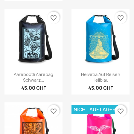
favorite_border
favorite_border
Vorschau
Vorschau


Aareböötli Aarebag
Helvetia Auf Reisen
Schwarz...
Hellblau
45,00 CHF
45,00 CHF
NICHT AUF LAGER
favorite_border
favorite_border