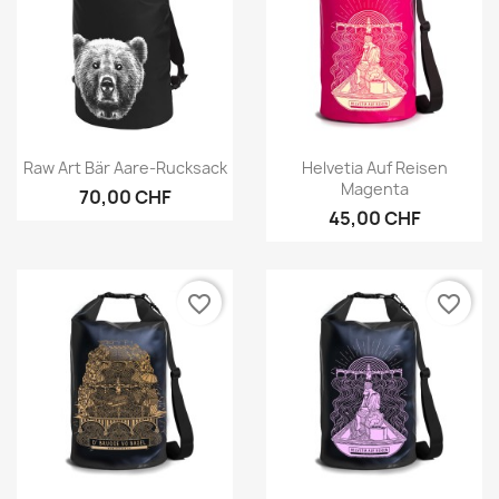
Vorschau
Vorschau


Raw Art Bär Aare-Rucksack
Helvetia Auf Reisen
Magenta
70,00 CHF
45,00 CHF
favorite_border
favorite_border