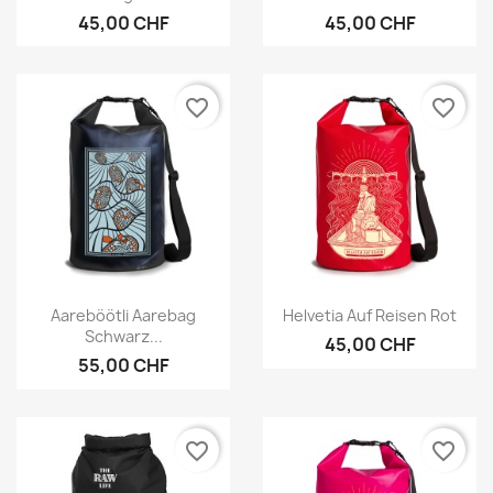
45,00 CHF
45,00 CHF
favorite_border
favorite_border
Vorschau
Vorschau


Aareböötli Aarebag
Helvetia Auf Reisen Rot
Schwarz...
45,00 CHF
55,00 CHF
favorite_border
favorite_border