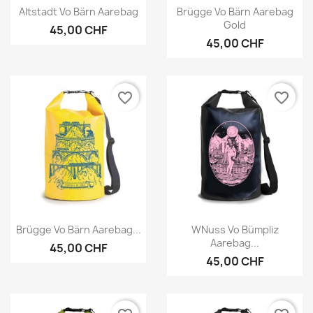
Vorschau
Vorschau


Altstadt Vo Bärn Aarebag
Brügge Vo Bärn Aarebag
Gold
45,00 CHF
45,00 CHF
favorite_border
favorite_border
Vorschau
Vorschau


Brügge Vo Bärn Aarebag...
WNuss Vo Bümpliz
Aarebag...
45,00 CHF
45,00 CHF