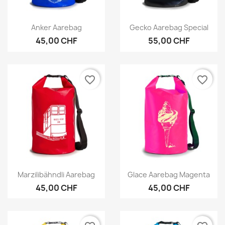
Vorschau
Vorschau


Anker Aarebag
Gecko Aarebag Special
45,00 CHF
55,00 CHF
favorite_border
favorite_border
Vorschau
Vorschau


Marzilibähndli Aarebag
Glace Aarebag Magenta
45,00 CHF
45,00 CHF