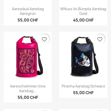
Vorschau
Vorschau


Aarewäuä Aarebag
WNuss Vo Bümpliz Aarebag
Aaregrün
Gold
55,00 CHF
45,00 CHF
favorite_border
favorite_border
Vorschau
Vorschau


Aareschwimmer:inne
Piranha Aarebag Schwarz
Aarebag...
55,00 CHF
55,00 CHF