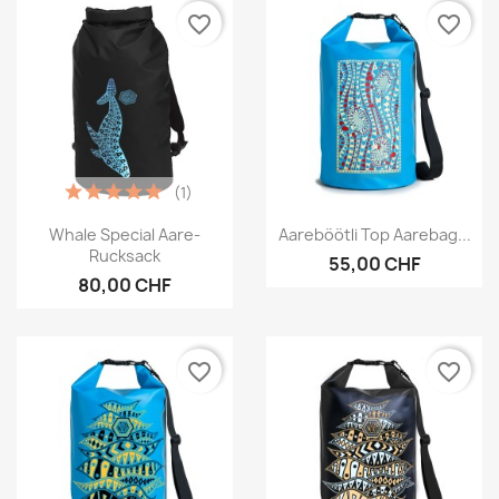
favorite_border
favorite_border
(1)
Vorschau
Vorschau


Whale Special Aare-
Aareböötli Top Aarebag...
Rucksack
55,00 CHF
80,00 CHF
favorite_border
favorite_border