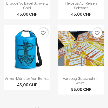
Vorschau
Vorschau


Brugge Vo Basel Schwarz
Helvetia Auf Reisen
Gold
Schwarz
45,00 CHF
45,00 CHF
favorite_border
favorite_border
Vorschau
Vorschau


Anker-Münster Von Bern...
Aarebag Gutschein Im
Wert...
45,00 CHF
55,00 CHF