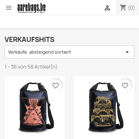
shopping_cart


(0)
VERKAUFSHITS

Verkäufe, absteigend sortiert
1 - 36 von 58 Artikel(n)
favorite_border
favorite_border