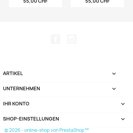
55,00 CHF
55,00 CHF
Facebook
Instagram
ARTIKEL

UNTERNEHMEN

IHR KONTO

SHOP-EINSTELLUNGEN
keyboard_arrow_down
© 2026 - online-shop von PrestaShop™