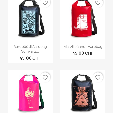
favorite_border
favorite_border
Vorschau
Vorschau


Aareböötli Aarebag
Marzilibähndli Aarebag
Schwarz...
45,00 CHF
45,00 CHF
favorite_border
favorite_border