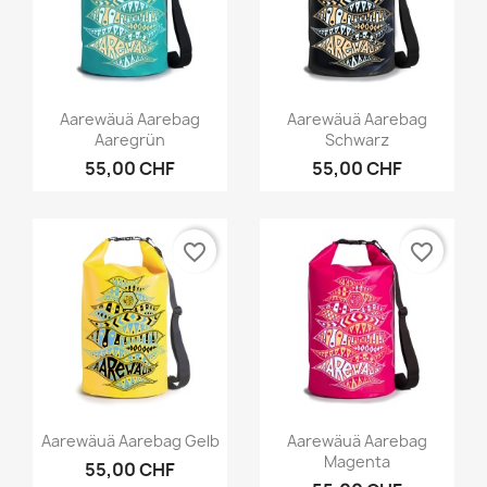
Vorschau
Vorschau


Aarewäuä Aarebag
Aarewäuä Aarebag
Aaregrün
Schwarz
55,00 CHF
55,00 CHF
favorite_border
favorite_border
Vorschau
Vorschau


Aarewäuä Aarebag Gelb
Aarewäuä Aarebag
Magenta
55,00 CHF