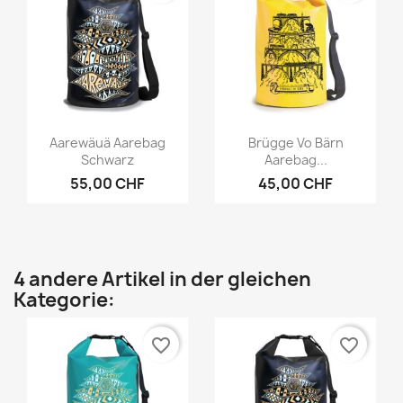
Vorschau
Vorschau


Aarewäuä Aarebag
Brügge Vo Bärn
Schwarz
Aarebag...
55,00 CHF
45,00 CHF
4 andere Artikel in der gleichen
Kategorie:
favorite_border
favorite_border