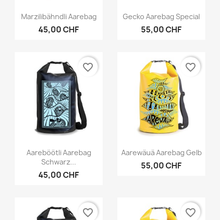
Vorschau
Vorschau


Marzilibähndli Aarebag
Gecko Aarebag Special
45,00 CHF
55,00 CHF
favorite_border
favorite_border
Vorschau
Vorschau


Aareböötli Aarebag
Aarewäuä Aarebag Gelb
Schwarz...
55,00 CHF
45,00 CHF
favorite_border
favorite_border