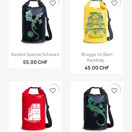
favorite_border
favorite_border
Vorschau
Vorschau


Basilisk Special Schwarz
Brügge Vo Bärn
Aarebag...
55,00 CHF
45,00 CHF
favorite_border
favorite_border