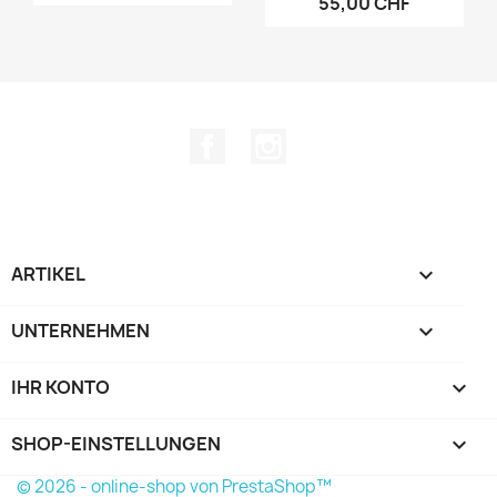
55,00 CHF
Facebook
Instagram
ARTIKEL

UNTERNEHMEN

IHR KONTO

SHOP-EINSTELLUNGEN
keyboard_arrow_down
© 2026 - online-shop von PrestaShop™