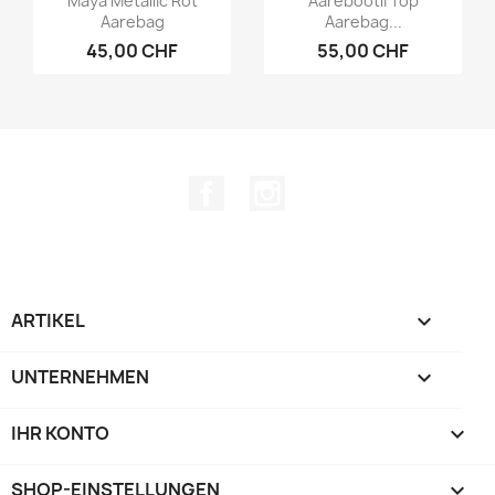
Maya Metallic Rot
Aareböötli Top
Aarebag
Aarebag...
45,00 CHF
55,00 CHF
Facebook
Instagram
ARTIKEL

UNTERNEHMEN

IHR KONTO

SHOP-EINSTELLUNGEN
keyboard_arrow_down