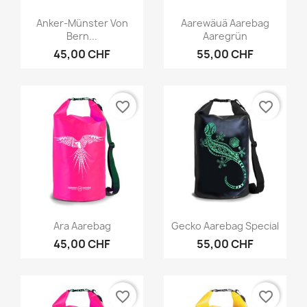
Vorschau
Vorschau


Anker-Münster Von
Aarewäuä Aarebag
Bern...
Aaregrün
45,00 CHF
55,00 CHF
favorite_border
favorite_border
Vorschau
Vorschau


Ara Aarebag
Gecko Aarebag Special
45,00 CHF
55,00 CHF
favorite_border
favorite_border